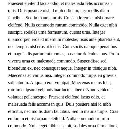
Praesent eleifend lacus odio, et malesuada felis accumsan
quis. Duis posuere nisl id nibh efficitur, nec mollis diam
faucibus. Sed in mauris turpis. Cras eu lorem et nisl ornare
eleifend. Nulla commodo rutrum commodo. Nulla eget nibh
suscipit, sodales urna fermentum, cursus urna. Integer
ullamcorper, eros id interdum molestie, risus ante pharetra elit,
nec tempus nisl eros at lectus. Cum sociis natoque penatibus
et magnis dis parturient montes, nascetur ridiculus mus. Proin
viverra urna eu malesuada commodo. Suspendisse sed
bibendum ex, nec consequat neque. Integer in tristique nibh.
Maecenas ac varius nisi. Integer commodo turpis eu gravida
sollicitudin. Aliquam erat volutpat. Maecenas metus felis,
rutrum et ipsum vel, pulvinar luctus libero. Nunc vehicula
volutpat pellentesque. Praesent eleifend lacus odio, et
malesuada felis accumsan quis. Duis posuere nisl id nibh
efficitur, nec mollis diam faucibus. Sed in mauris turpis. Cras
eu lorem et nisl ornare eleifend. Nulla commodo rutrum
commodo. Nulla eget nibh suscipit, sodales urna fermentum,