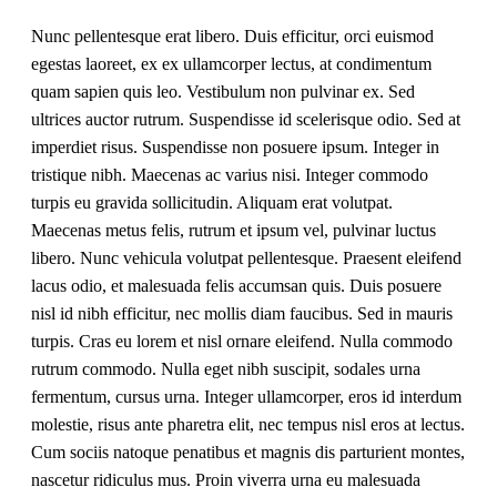
Nunc pellentesque erat libero. Duis efficitur, orci euismod
egestas laoreet, ex ex ullamcorper lectus, at condimentum
quam sapien quis leo. Vestibulum non pulvinar ex. Sed
ultrices auctor rutrum. Suspendisse id scelerisque odio. Sed at
imperdiet risus. Suspendisse non posuere ipsum. Integer in
tristique nibh. Maecenas ac varius nisi. Integer commodo
turpis eu gravida sollicitudin. Aliquam erat volutpat.
Maecenas metus felis, rutrum et ipsum vel, pulvinar luctus
libero. Nunc vehicula volutpat pellentesque. Praesent eleifend
lacus odio, et malesuada felis accumsan quis. Duis posuere
nisl id nibh efficitur, nec mollis diam faucibus. Sed in mauris
turpis. Cras eu lorem et nisl ornare eleifend. Nulla commodo
rutrum commodo. Nulla eget nibh suscipit, sodales urna
fermentum, cursus urna. Integer ullamcorper, eros id interdum
molestie, risus ante pharetra elit, nec tempus nisl eros at lectus.
Cum sociis natoque penatibus et magnis dis parturient montes,
nascetur ridiculus mus. Proin viverra urna eu malesuada